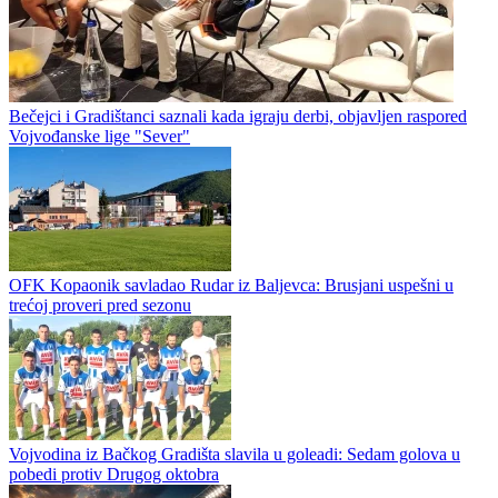
Bečejci i Gradištanci saznali kada igraju derbi, objavljen raspored
Vojvođanske lige "Sever"
OFK Kopaonik savladao Rudar iz Baljevca: Brusjani uspešni u
trećoj proveri pred sezonu
Vojvodina iz Bačkog Gradišta slavila u goleadi: Sedam golova u
pobedi protiv Drugog oktobra