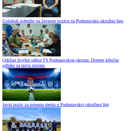
Golobok pobedio na Javnom pozivu za Podunavsku okružnu ligu
Održan Izvršni odbor FS Podunavskog okruga: Donete ključne
odluke za novu sezonu
Javni poziv za popunu mesta u Podunavskoj okružnoj ligi