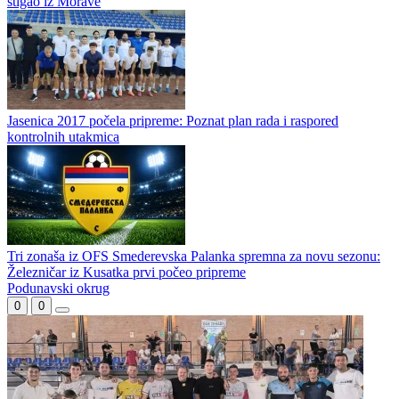
stigao iz Morave
Jasenica 2017 počela pripreme: Poznat plan rada i raspored
kontrolnih utakmica
Tri zonaša iz OFS Smederevska Palanka spremna za novu sezonu:
Železničar iz Kusatka prvi počeo pripreme
Podunavski okrug
0
0