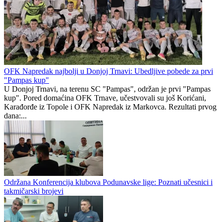
OFK Napredak najbolji u Donjoj Trnavi: Ubedljive pobede za prvi
"Pampas kup"
U Donjoj Trnavi, na terenu SC "Pampas", održan je prvi "Pampas
kup". Pored domaćina OFK Trnave, učestvovali su još Korićani,
Karađorđe iz Topole i OFK Napredak iz Markovca. Rezultati prvog
dana:...
Održana Konferencija klubova Podunavske lige: Poznati učesnici i
takmičarski brojevi