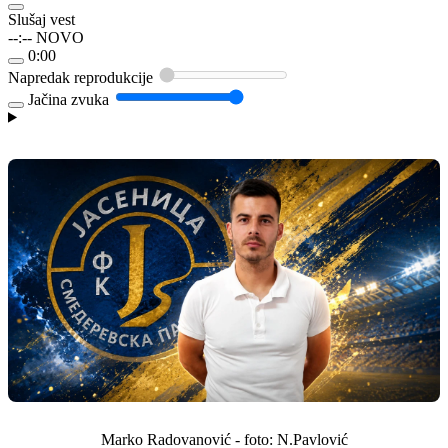
Slušaj vest
--:--
NOVO
0:00
Napredak reprodukcije
Jačina zvuka
Marko Radovanović - foto: N.Pavlović