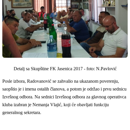
Detalj sa Skupštine FK Jasenica 2017 - foto: N.Pavlović
Posle izbora, Radovanović se zahvalio na ukazanom poverenju,
saopštio je i imena ostalih članova, a potom je održao i prvu sednicu
Izvršnog odbora. Na sednici Izvršnog odbora za glavnog operativca
kluba izabran je Nemanja Vlajić, koji će obavljati funkciju
generalnog sekretara.