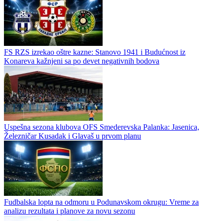
FS RZS izrekao oštre kazne: Stanovo 1941 i Budućnost iz
Konareva kažnjeni sa po devet negativnih bodova
Uspešna sezona klubova OFS Smederevska Palanka: Jasenica,
Železničar Kusadak i Glavaš u prvom planu
Fudbalska lopta na odmoru u Podunavskom okrugu: Vreme za
analizu rezultata i planove za novu sezonu