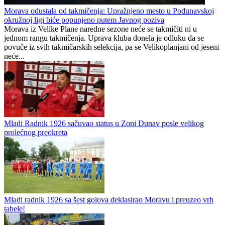
Morava odustala od takmičenja: Upražnjeno mesto u Podunavskoj
okružnoj ligi biće popunjeno putem Javnog poziva
Morava iz Velike Plane naredne sezone neće se takmičiti ni u
jednom rangu takmičenja. Uprava kluba donela je odluku da se
povuče iz svih takmičarskih selekcija, pa se Velikoplanjani od jeseni
neće...
Mladi Radnik 1926 sačuvao status u Zoni Dunav posle velikog
prolećnog preokreta
Mladi radnik 1926 sa šest golova deklasirao Moravu i preuzeo vrh
tabele!