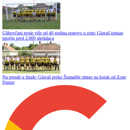
Glibovčani posle više od 40 godina ponovo u zoni: Glavaš ispisao
istoriju pred 2.000 gledalaca
Na penale u finale: Glavaš preko Šumadije stigao na korak od Zone
Dunav