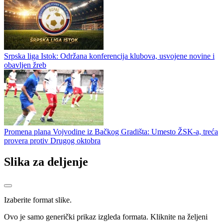
Srpska liga Istok: Održana konferencija klubova, usvojene novine i
obavljen žreb
Promena plana Vojvodine iz Bačkog Gradišta: Umesto ŽSK-a, treća
provera protiv Drugog oktobra
Slika za deljenje
Izaberite format slike.
Ovo je samo generički prikaz izgleda formata. Kliknite na željeni