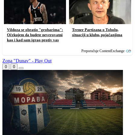
Vildoza se obratio "grobarima":
Trener Partizana o Tobolu,
Očekujem da budete neverovatni
situaciji u klubu, pojačanjima
kao i kad sam igrao protiv vas
Preporučuje ContentExchange
Zona "Dunav" - Play Out
0
0