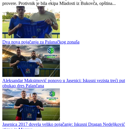
provere. Protivnik je bila ekipa Mladosti iz Bukovča, opština...
Dva nova pojačanja za Palanačkog zonaša
Aleksandar Maksimović ponovo u Jasenici: Iskusni vezista treći put
obukao dres Palančana
Jasenica 2017 dovela veliko pojačanje: Iskusni Dragan Nedeljković