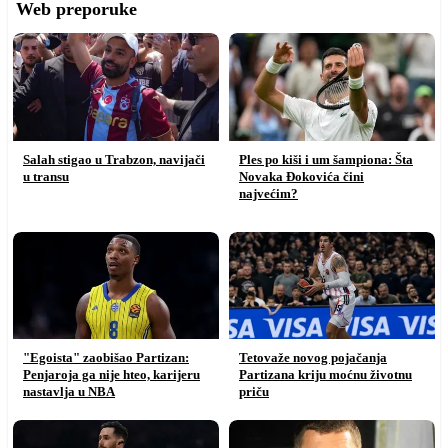
Web preporuke
Salah stigao u Trabzon, navijači
Ples po kiši i um šampiona: Šta
u transu
Novaka Đokovića čini
najvećim?
"Egoista" zaobišao Partizan:
Tetovaže novog pojačanja
Penjaroja ga nije hteo, karijeru
Partizana kriju moćnu životnu
nastavlja u NBA
priču