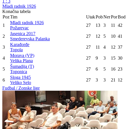
1
:
3
Mladi radnik 1926
Konačna tabela
Poz
Tim
Utak
Pob
Ner
Por
Bod
Mladi radnik 1926
1
27
13
3
11
42
Požarevac
Jasenica 2017
2
27
12
5
10
41
Smederevska Palanka
Karađorđe
3
27
11
4
12
37
Topola
Morava (VP)
4
27
9
3
15
30
Velika Plana
Šumadija (T)
5
27
6
5
16
23
Toponica
Sloga 1945
6
27
3
3
21
12
Veliko Selo
Fudbal / Zonske lige