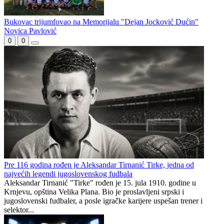
Bukovac trijumfovao na Memorijalu "Dejan Jocković Dućin"
Novica Pavlović
0
0
Pre 116 godina rođen je Aleksandar Tirnanić Tirke, jedna od
najvećih legendi jugoslovenskog fudbala
Aleksandar Tirnanić "Tirke" rođen je 15. jula 1910. godine u
Krnjevu, opština Velika Plana. Bio je proslavljeni srpski i
jugoslovenski fudbaler, a posle igračke karijere uspešan trener i
selektor...