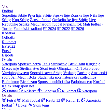
Vesti
Fudbal
Superliga Srbije
Prva liga Srbije
Srpske lige
Zonske lige
Niže lige
Srbije
Kup Srbije
Ženski fudbal
Omladinske lige Srbije
Lige
Republike Srpske
Međunarodni fudbal
Prelazni rok
Mali fudbal -
Turniri
Fudbalski stadioni
EP 2024
SP 2022
SP 2026
Košarka
Odbojka
Rukomet
EP 2022
Futsal
Esports
Ostalo
Vaterpolo
Sportska berza
Tenis
Streljaštvo
Biciklizam
Kuglanje
Mačevanje
Streličarstvo
Stoni tenis
Olimpizam
OI Tokyo 2020
Vazduhoplovstvo
Sportski savez Srbije
Veslanje
Boćanje
Amaterski
sport
Šah
Mediji
Boks
Studentski sport
Istorijska razglednica
Badminton
Biciklizam
Sportska publicistika
Padobranstvo
Korfbol
Kajak
srbijasport.net
Fudbal
Košarka
Odbojka
Rukomet
Vaterpolo
Ostalo
Futsal
Mali fudbal
Ragbi 13
Ragbi 15
Američki
fudbal
Hokej
Stoni tenis
Video