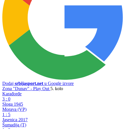
Dodaj
srbijasport.net
u Google izvore
Zona "Dunav" - Play Out
5. kolo
Karađorđe
3
:
0
Sloga 1945
Morava (VP)
1
:
5
Jasenica 2017
Šumadija (T)