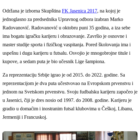
Održana je izborna Skupština
FK Jasenica 2017
, na kojoj je
jednoglasno za predsednika Upravnog odbora izabran Marko
Radovanović. Radovanović u oktobru puni 35 godina, a iza sebe
ima bogatu igračku karijeru i obrazovanje. Završio je osnovne i
master studije sporta i fizičkog vaspitanja. Pored školovanja ima i
uspešnu i dugu karijeru u futsalu. Osvojio je mnogobrojne titule i
kupove, a sedam puta je bio učesnik Lige šampiona.
Za reprezentaciju Srbije igrao je od 2015. do 2022. godine. Sa
reprezentacijom je dva puta učestvovao na Evropskom prvenstvu i
jednom na Svetskom prvenstvu. Svoju fudbalsku karijeru započeo je
u Jasenici, čiji je dres nosio od 1997. do 2008. godine. Karijeru je
gradio u domaćim i inostranim futsal klubovima u Češkoj, Libanu,
Jermeniji i Francuskoj.