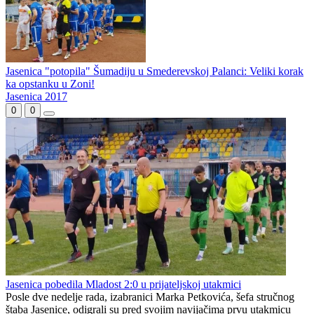
Jasenica "potopila" Šumadiju u Smederevskoj Palanci: Veliki korak
ka opstanku u Zoni!
Jasenica 2017
0
0
Jasenica pobedila Mladost 2:0 u prijateljskoj utakmici
Posle dve nedelje rada, izabranici Marka Petkovića, šefa stručnog
štaba Jasenice, odigrali su pred svojim navijačima prvu utakmicu