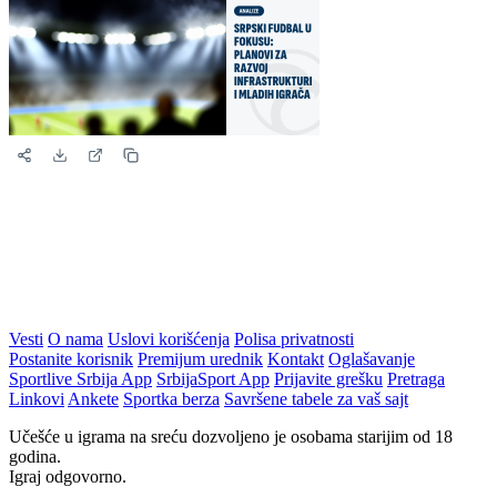
Vesti
O nama
Uslovi korišćenja
Polisa privatnosti
Postanite korisnik
Premijum urednik
Kontakt
Oglašavanje
Sportlive Srbija App
SrbijaSport App
Prijavite grešku
Pretraga
Linkovi
Ankete
Sportka berza
Savršene tabele za vaš sajt
Učešće u igrama na sreću dozvoljeno je osobama starijim od 18
godina.
Igraj odgovorno.