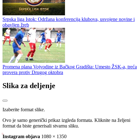
Srpska liga Istok: Održana konferencija klubova, usvojene novine i
obavljen žreb
Promena plana Vojvodine iz Bačkog Gradišta: Umesto ŽSK-a, treća
provera protiv Drugog oktobra
Slika za deljenje
Izaberite format slike.
Ovo je samo generički prikaz izgleda formata. Kliknite na željeni
format da biste generisali stvarnu sliku.
Instagram objava
1080 × 1350