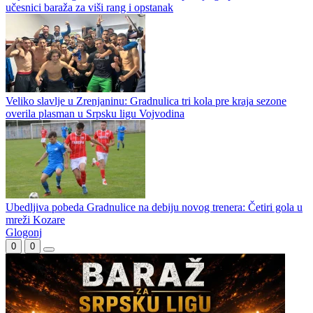
učesnici baraža za viši rang i opstanak
Veliko slavlje u Zrenjaninu: Gradnulica tri kola pre kraja sezone
overila plasman u Srpsku ligu Vojvodina
Ubedljiva pobeda Gradnulice na debiju novog trenera: Četiri gola u
mreži Kozare
Glogonj
0
0