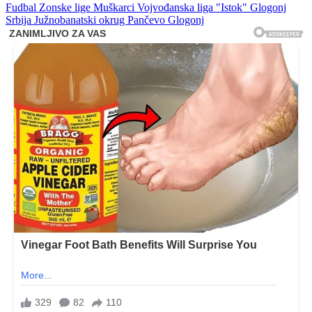
Fudbal
Zonske lige
Muškarci
Vojvođanska liga "Istok"
Glogonj
Srbija
Južnobanatski okrug
Pančevo
Glogonj