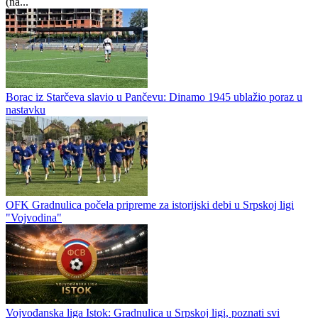
(na...
Borac iz Starčeva slavio u Pančevu: Dinamo 1945 ublažio poraz u
nastavku
OFK Gradnulica počela pripreme za istorijski debi u Srpskoj ligi
"Vojvodina"
Vojvođanska liga Istok: Gradnulica u Srpskoj ligi, poznati svi