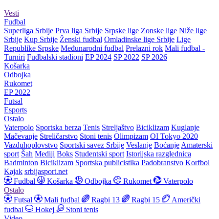
Vesti
Fudbal
Superliga Srbije
Prva liga Srbije
Srpske lige
Zonske lige
Niže lige
Srbije
Kup Srbije
Ženski fudbal
Omladinske lige Srbije
Lige
Republike Srpske
Međunarodni fudbal
Prelazni rok
Mali fudbal -
Turniri
Fudbalski stadioni
EP 2024
SP 2022
SP 2026
Košarka
Odbojka
Rukomet
EP 2022
Futsal
Esports
Ostalo
Vaterpolo
Sportska berza
Tenis
Streljaštvo
Biciklizam
Kuglanje
Mačevanje
Streličarstvo
Stoni tenis
Olimpizam
OI Tokyo 2020
Vazduhoplovstvo
Sportski savez Srbije
Veslanje
Boćanje
Amaterski
sport
Šah
Mediji
Boks
Studentski sport
Istorijska razglednica
Badminton
Biciklizam
Sportska publicistika
Padobranstvo
Korfbol
Kajak
srbijasport.net
Fudbal
Košarka
Odbojka
Rukomet
Vaterpolo
Ostalo
Futsal
Mali fudbal
Ragbi 13
Ragbi 15
Američki
fudbal
Hokej
Stoni tenis
Video