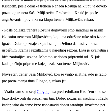
Krstićem, posle odlaska trenera Nenada Rošulja na klupu je dovelo
poznatog trenera Sašu Miljkovića. Predsednik Krstić je, posle
angažovanja i povratka na klupu trenera Miljkovića, rekao:
- Posle odlaska trenera Rošulja dogovorili smo saradnju sa našim
iskusnim trenerom Miljkovićem, koji ima odrešene ruke oko izbora
igrača. Dobro poznaje ekipu i sa njim želimo da nastavimo sa
uspešnim igrama i rezultatima u narednoj sezoni. Liga je kvalitetna i
biće zanimljiva sezona. Moramo se dobro pripremiti od 15. jula,
kada počinju pripreme koje je zakazao trener Miljković.
Novi-stari trener Saša Miljković, koji se vratio iz Kine, gde je radio
pre preuzimanja tima Glogonja, rekao je:
- Vratio sam se u svoj
Glogonj
i sa predsednikom Krstićem smo se
brzo dogovorili da preuzmem tim. Dobro poznajem sredinu i igrački
kadar, tako da ćemo brzo uspostaviti dobru saradnju. Imaćemo pet