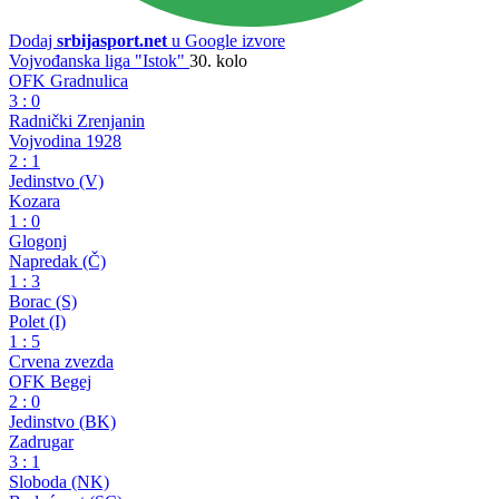
Dodaj
srbijasport.net
u Google izvore
Vojvođanska liga "Istok"
30. kolo
OFK Gradnulica
3
:
0
Radnički Zrenjanin
Vojvodina 1928
2
:
1
Jedinstvo (V)
Kozara
1
:
0
Glogonj
Napredak (Č)
1
:
3
Borac (S)
Polet (I)
1
:
5
Crvena zvezda
OFK Begej
2
:
0
Jedinstvo (BK)
Zadrugar
3
:
1
Sloboda (NK)