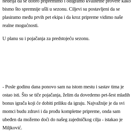
nedelja da se dobro pripremimo i odigramo kvalitetne provere kako
bismo što spremnije ušli u sezonu. Ciljevi su postavljeni da se
plasiramo među prvih pet ekipa i da kroz pripreme vidimo naše
realne mogućnosti.
U planu su i pojačanja za predstojeću sezonu.
- Posle godinu dana ponovo sam na istom mestu i sastav tima je
ostao isti. Što se tiče pojačanja, želim da dovedemo pet-šest mladih
bonus igrača koji će dobiti priliku da igraju. Najvažnije je da svi
momci budu zdravi i da prođu kompletne pripreme, onda sam
ubeđen da možemo doći do našeg zajedničkog cilja - istakao je
Miljković.