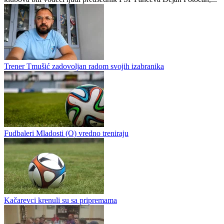
Trener Tmušić zadovoljan radom svojih izabranika
Fudbaleri Mladosti (O) vredno treniraju
Kačarevci krenuli su sa pripremama