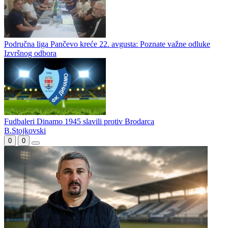
Područna liga Pančevo kreće 22. avgusta: Poznate važne odluke
Izvršnog odbora
Fudbaleri Dinamo 1945 slavili protiv Brodarca
B.Stojkovski
0
0