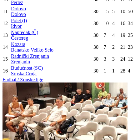
Perlez
Dolovo
11
30
15
5
10
50
Dolovo
Polet (I)
12
30
10
4
16
34
Idvor
Napredak (Č)
13
30
7
4
19
25
Čestereg
Kozara
14
30
7
2
21
23
Banatsko Veliko Selo
Radnički Zrenjanin
15
30
3
3
24
12
Zrenjanin
Budućnost (SC)
16
30
1
1
28
4
Srpska Crnja
Fudbal / Zonske lige