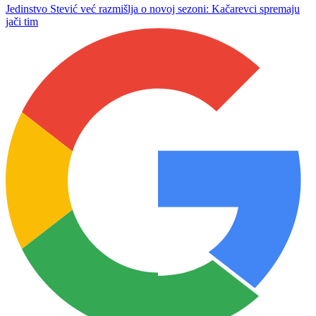
Jedinstvo Stević već razmišlja o novoj sezoni: Kačarevci spremaju
jači tim