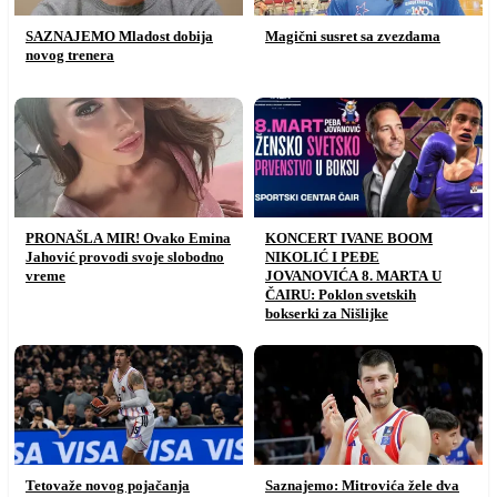
SAZNAJEMO Mladost dobija
Magični susret sa zvezdama
novog trenera
PRONAŠLA MIR! Ovako Emina
KONCERT IVANE BOOM
Jahović provodi svoje slobodno
NIKOLIĆ I PEĐE
vreme
JOVANOVIĆA 8. MARTA U
ČAIRU: Poklon svetskih
bokserki za Nišlijke
Tetovaže novog pojačanja
Saznajemo: Mitrovića žele dva