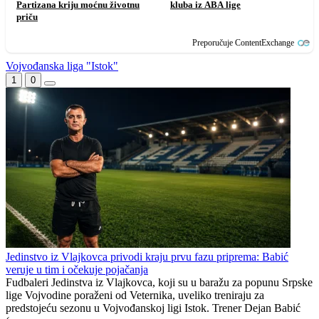
Partizana kriju moćnu životnu
kluba iz ABA lige
priču
Preporučuje ContentExchange
Vojvođanska liga "Istok"
1
0
Jedinstvo iz Vlajkovca privodi kraju prvu fazu priprema: Babić
veruje u tim i očekuje pojačanja
Fudbaleri Jedinstva iz Vlajkovca, koji su u baražu za popunu Srpske
lige Vojvodine poraženi od Veternika, uveliko treniraju za
predstojeću sezonu u Vojvođanskoj ligi Istok. Trener Dejan Babić