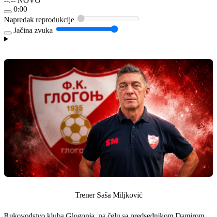
--:--
NOVO
0:00
Napredak reprodukcije
Jačina zvuka
Trener Saša Miljković
Rukovodstvo kluba Glogonja, na čelu sa predsednikom Damirom