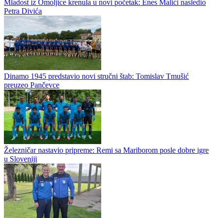
Mladost iz Omoljice krenula u novi početak: Enes Malići nasledio
Petra Divića
Dinamo 1945 predstavio novi stručni štab: Tomislav Tmušić
preuzeo Pančevce
Železničar nastavio pripreme: Remi sa Mariborom posle dobre igre
u Sloveniji