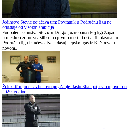
Jedinstvo Stević pojačava tim: Povratnik u Područnu ligu ne
odustaje od visokih ambicija
Fudbaleri Jedinstva Stević u Drugoj južnobanatskoj ligi Zapad
proteklu sezonu završili su na prvom mestu i ostvarili plasman u
Područnu ligu Pančevo. Nekadašnji srpskoligaš iz Kačareva u
novom...
Železničar predstavio novo pojačanje: Jasin Sbai potpisao ugovor do
2029. godine