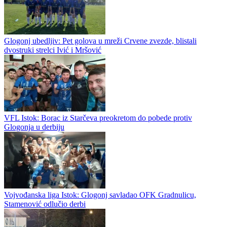
Glogonj ubedljiv: Pet golova u mreži Crvene zvezde, blistali
dvostruki strelci Ivić i Mršović
VFL Istok: Borac iz Starčeva preokretom do pobede protiv
Glogonja u derbiju
Vojvođanska liga Istok: Glogonj savladao OFK Gradnulicu,
Stamenović odlučio derbi