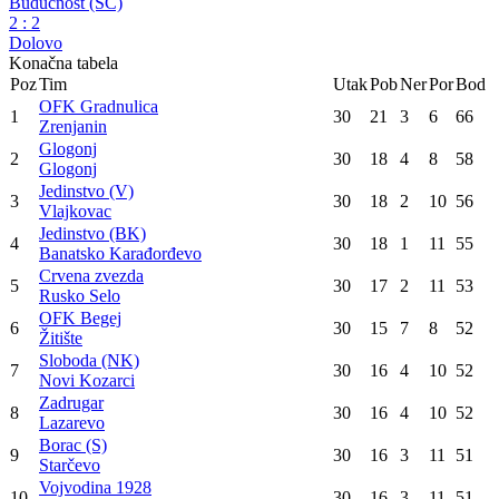
Budućnost (SC)
2
:
2
Dolovo
Konačna tabela
Poz
Tim
Utak
Pob
Ner
Por
Bod
OFK Gradnulica
1
30
21
3
6
66
Zrenjanin
Glogonj
2
30
18
4
8
58
Glogonj
Jedinstvo (V)
3
30
18
2
10
56
Vlajkovac
Jedinstvo (BK)
4
30
18
1
11
55
Banatsko Karađorđevo
Crvena zvezda
5
30
17
2
11
53
Rusko Selo
OFK Begej
6
30
15
7
8
52
Žitište
Sloboda (NK)
7
30
16
4
10
52
Novi Kozarci
Zadrugar
8
30
16
4
10
52
Lazarevo
Borac (S)
9
30
16
3
11
51
Starčevo
Vojvodina 1928
10
30
16
3
11
51