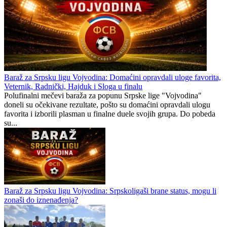
Baraž za Srpsku ligu Vojvodina: Domaćini opravdali uloge favorita,
Veternik, Radnički, Hajduk i Sloga u finalu
Polufinalni mečevi baraža za popunu Srpske lige "Vojvodina"
doneli su očekivane rezultate, pošto su domaćini opravdali ulogu
favorita i izborili plasman u finalne duele svojih grupa. Do pobeda
su...
Baraž za Srpsku ligu Vojvodina: Srpskoligaši brane status, mogu li
zonaši do iznenađenja?