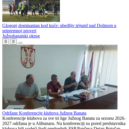
Glogonj dominantan kod kuće: ubedljiv trijumf nad Dolinom u
pripremnoj proveri
Južnobanatski okrug
0
0
Održane Konferencije klubova Južnog Banata
Konferencije klubova za sve tri lige Južnog Banata za sezonu 2026-
2027 održana je u Alibunaru. Na konferenciji su pored predstavnika
klubova bili vodeći ljudi predsednik FSP Pančeva Dejan Potočan,...