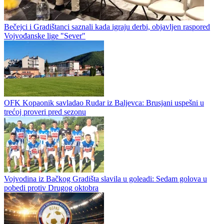
Bečejci i Gradištanci saznali kada igraju derbi, objavljen raspored
Vojvođanske lige "Sever"
OFK Kopaonik savladao Rudar iz Baljevca: Brusjani uspešni u
trećoj proveri pred sezonu
Vojvodina iz Bačkog Gradišta slavila u goleadi: Sedam golova u
pobedi protiv Drugog oktobra