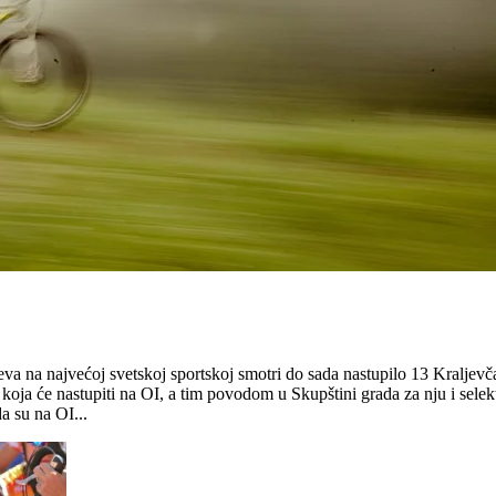
va na najvećoj svetskoj sportskoj smotri do sada nastupilo 13 Kraljevča
 koja će nastupiti na OI, a tim povodom u Skupštini grada za nju i sele
a su na OI...