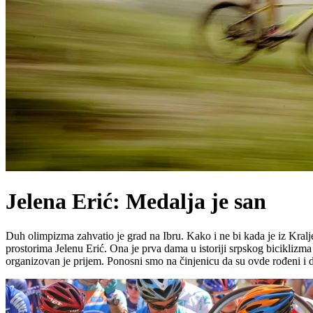
Jelena Erić: Medalja je san
Duh olimpizma zahvatio je grad na Ibru. Kako i ne bi kada je iz Kralje
prostorima Jelenu Erić. Ona je prva dama u istoriji srpskog biciklizma
organizovan je prijem. Ponosni smo na činjenicu da su ovde rođeni i d