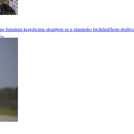
e po šumskim krajolicima okupljeni su u planinsko biciklističkom društ
...