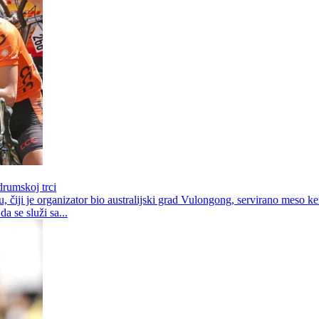
drumskoj trci
čiji je organizator bio australijski grad Vulongong, servirano meso k
a se služi sa...