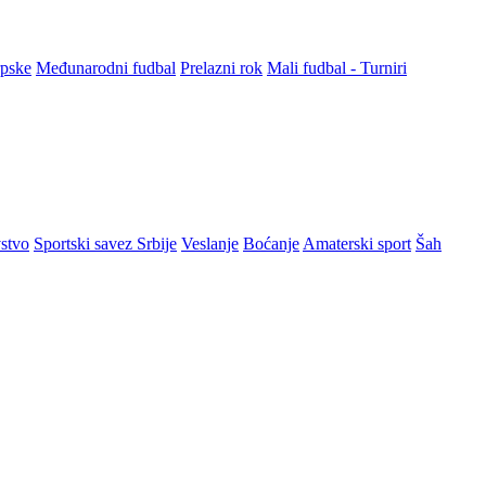
rpske
Međunarodni fudbal
Prelazni rok
Mali fudbal - Turniri
stvo
Sportski savez Srbije
Veslanje
Boćanje
Amaterski sport
Šah