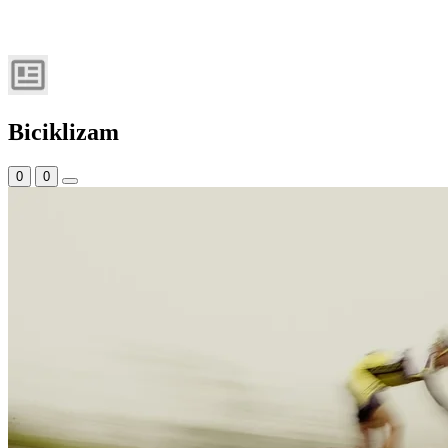
Biciklizam
0
0