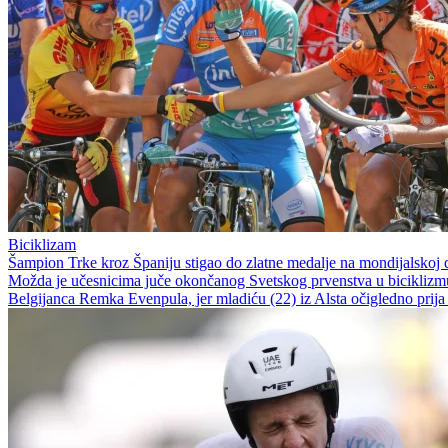
Biciklizam
Šampion Trke kroz Španiju stigao do zlatne medalje na mondijalskoj 
Možda je učesnicima juče okončanog Svetskog prvenstva u biciklizmu, 
Belgijanca Remka Evenpula, jer mladiću (22) iz Alsta očigledno prija d