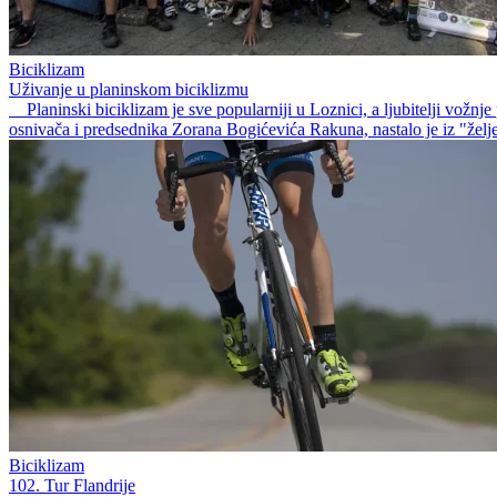
Biciklizam
Uživanje u planinskom biciklizmu
Planinski biciklizam je sve popularniji u Loznici, a ljubitelji vožnj
osnivača i predsednika Zorana Bogićevića Rakuna, nastalo je iz "želje
Biciklizam
102. Tur Flandrije