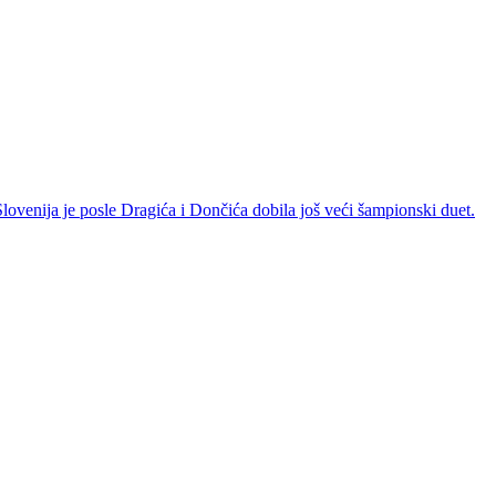
ovenija je posle Dragića i Dončića dobila još veći šampionski duet.