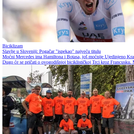
Biciklizam
Slavlje u Sloveniji: Pogačar "ispekao" najveću titulu
Moćni Mercedes ima Hamiltona i Botasa, još moćnije Ujedinjeno Kralje
Dugo će se pričati o ovogodišnjoj biciklističkoj Trci kroz Francusku. 