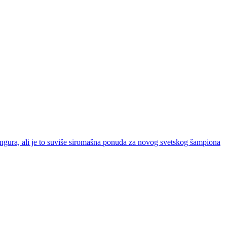
engura, ali je to suviše siromašna ponuda za novog svetskog šampiona