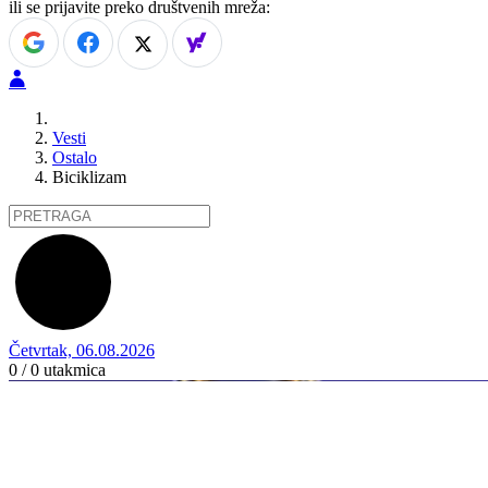
ili se prijavite preko društvenih mreža:
Vesti
Ostalo
Biciklizam
Četvrtak, 06.08.2026
0 / 0
utakmica