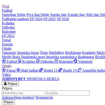
Vesti
Fudbal
Superliga Srbije
Prva liga Srbije
Srpske lige
Zonske lige
Niže lige Srb
Fudbalski stadioni
EP 2024
SP 2022
SP 2026
Košarka
Odbojka
Rukomet
EP 2022
Futsal
Esports
Ostalo
Vaterpolo
Sportska berza
Tenis
Streljaštvo
Biciklizam
Kuglanje
Mače
Mediji
Boks
Studentski sport
Istorijska razglednica
Badminton
Bicikl
Fudbal
Košarka
Odbojka
Rukomet
Vaterpolo
Ostalo
Futsal
Mali fudbal
Ragbi 13
Ragbi 15
Američki fudba
Video
JOHNNYBET
SPORTSKA BERZA
Prijava
Prijava
Zaboravljena lozinka?
Registracija