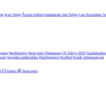
ije
Kup Srbije
Ženski fudbal
Omladinske lige Srbije
Lige Republike S
vanje
Streličarstvo
Stoni tenis
Olimpizam
OI Tokyo 2020
Vazduhoplov
izam
Sportska publicistika
Padobranstvo
Korfbol
Kajak
srbijasport.net
l
Hokej
Stoni tenis