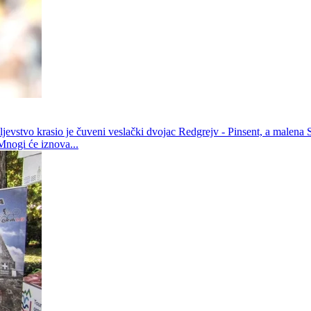
vstvo krasio je čuveni veslački dvojac Redgrejv - Pinsent, a malena Sl
Mnogi će iznova...