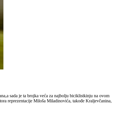
na,a sada je ta brojka veća za najbolju biciklistkinju na ovom
ktora reprezentacije Miloša Miladinovića, takođe Kraljevčanina,